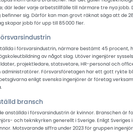
; där leder varje arbetstillfälle till närmare tre nya jobb
g befinner sig. Därför kan man grovt räknat säga att de 2
g skapar jobb för upp till 85 000 fler.
försvarsindustrin
tällda i försvarsindustrin, närmare bestämt 45 procent, h
ögskoleutbildning
av något slag.
Utöver ingenjörer syssels
oldater, projektledare, statsvetare, HR-personal och officer
administratörer. Försvarsföretagen har ett gott rykte b
betsgivarna enligt svenska ingenjörer är företag verksa
.
ställd bransch
de anställda i försvarsindustrin är kvinnor. Branschen ä
jörs- och teknikyrken generellt i Sverige. Enligt Sveriges 
innor. Motsvarande siffra under 2023 för gruppen ingenjör