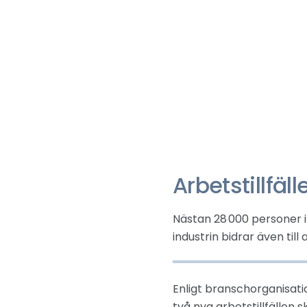
Arbetstillfäll
Nästan 28 000 personer i 
industrin bidrar även til
Enligt branschorganisati
två nya arbetstillfällen