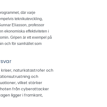
programmet, där varje
xempelvis teknikutevckling,
 Gunnar Eliasson, professor
en ekonomiska effektiviteten i
nomin. Gripen är ett exempel på
min och för samhället som
rsvar
r kriser, naturkatastrofer och
ationsutrustning och
uationer, vilket stärker
e hoten från cyberattacker
gen ligger i framkant,