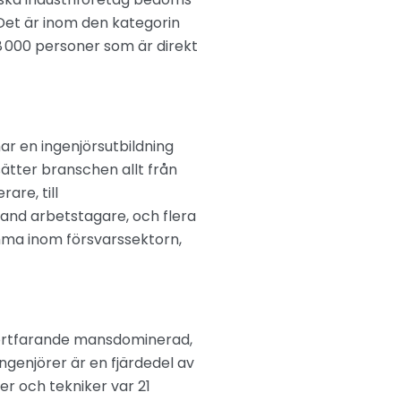
. Det är inom den kategorin
8 000 personer som är direkt
ar en ingenjörsutbildning
ätter branschen allt från
are, till
land arbetstagare, och flera
mma inom försvarssektorn,
r fortfarande mansdominerad,
ingenjörer är en fjärdedel av
er och tekniker var 21