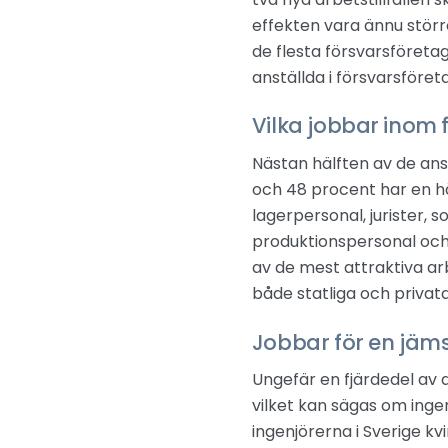
effekten vara ännu större
de flesta försvarsföreta
anställda i försvarsföreta
Vilka jobbar inom 
Nästan hälften av de ans
och 48 procent har en h
lagerpersonal, jurister, s
produktionspersonal och 
av de mest attraktiva ar
både statliga och privata
Jobbar för en jäm
Ungefär en fjärdedel av 
vilket kan sägas om ingen
ingenjörerna i Sverige kv