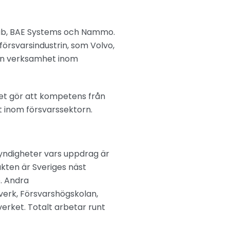
Saab, BAE Systems och Nammo.
rsvarsindustrin, som Volvo,
 sin verksamhet inom
et gör att kompetens från
nt inom försvarssektorn.
ndigheter vars uppdrag är
kten är Sveriges näst
. Andra
verk, Försvarshögskolan,
verket. Totalt arbetar runt