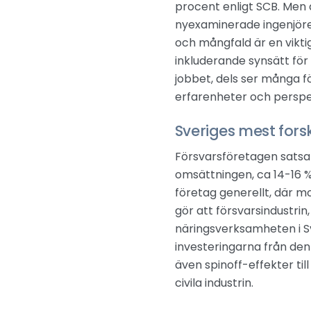
procent enligt SCB. Men 
nyexaminerade ingenjörer 
och mångfald är en viktig
inkluderande synsätt fö
jobbet, dels ser många f
erfarenheter och perspe
Sveriges mest fors
Försvarsföretagen satsar
omsättningen, ca 14-16 %
företag generellt, där m
gör att försvarsindustrin,
näringsverksamheten i S
investeringarna från den
även spinoff-effekter til
civila industrin.