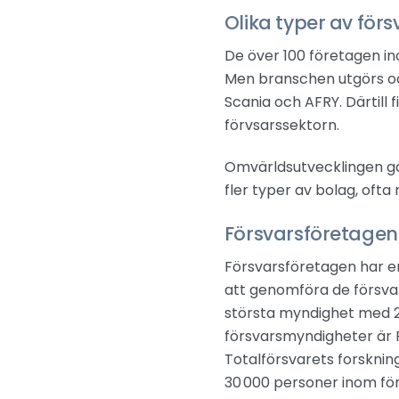
Olika typer av för
De över 100 företagen in
Men branschen utgörs oc
Scania och AFRY. Därtill
förvsarssektorn.
Omvärldsutvecklingen gå
fler typer av bolag, ofta
Försvarsföretagens
Försvarsföretagen har 
att genomföra de försvar
största myndighet med 2
försvarsmyndigheter är F
Totalförsvarets forskning
30 000 personer inom fö