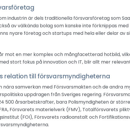
svarsföretag
om industrin är dels traditionella försvarsföretag som 
kså av välkända bolag som kanske inte förknippas med fö
 finns nyare företag och startups med hela eller delar av
r mot en mer komplex och mångfacetterad hotbild, vilk
 med stort fokus på innovation och IT, blir allt mer releva
 relation till försvarsmyndigheterna
en nära samverkan med Försvarsmakten och de andra my
spolitiska uppdragen från Sveriges regering. Försvarsma
4 500 årsarbetskrafter, bara Polismyndigheten är större
RA, Försvarets materielverk (FMV), Totalförsvarets plikt
sinstitut (FOI), Försvarets radioanstalt och Fortifikations
rsvarsmyndigheterna.