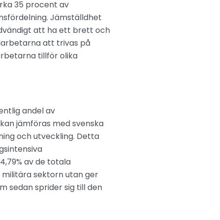
irka 35 procent av
önsfördelning. Jämställdhet
dvändigt att ha ett brett och
arbetarna att trivas på
etarna tillför olika
ntlig andel av
ta kan jämföras med svenska
ning och utveckling. Detta
ngsintensiva
4,79% av de totala
 militära sektorn utan ger
m sedan sprider sig till den