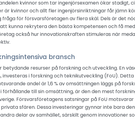
andelen kvinnor som tar ingenjörsexamen ökar stadigt, c
är kvinnor och allt fler ingenjörsinriktningar får jämn k
 fråga för försvarsföretagen av flera skäl. Dels är det nö
r att kunna rekrytera den bästa kompetensen och få med
öretag också hur innovationskraften stimuleras när medarb
ktiv.
kningsintensiva bransch
 betydande resurser på forskning och utveckling. En väse
, investeras i forskning och teknikutveckling (FoU). Det
otsvarande andel är 1,6 % av omsättningen läggs på forsk
 i förhållande till sin omsättning, är den den mest forskni
verige. Försvarsföretagens satsningar på FoU motsvarar 
 privata sfären. Dessa investeringar gynnar inte bara den
l andra delar av samhället, särskilt genom innovationer so