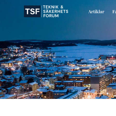
Skip
to
Artiklar
F
content