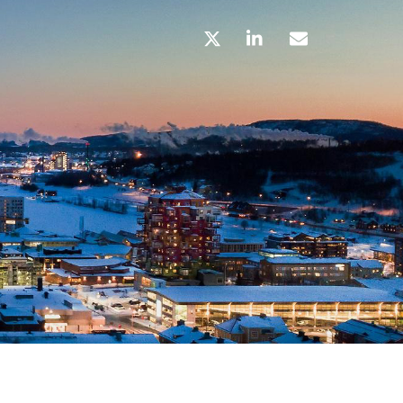
x
link
mail