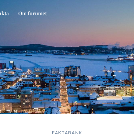
akta
Om forumet
FAKTABANK