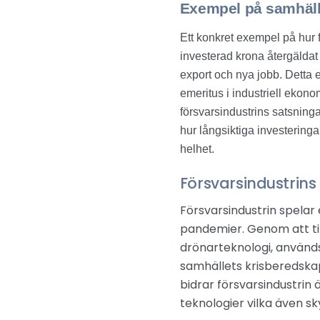
Exempel på samhäll
Ett konkret exempel på hur 
investerad krona återgäldat 
export och nya jobb. Detta 
emeritus i industriell ekono
försvarsindustrins satsning
hur långsiktiga investering
helhet.
Försvarsindustrins 
Försvarsindustrin spelar 
pandemier. Genom att til
drönarteknologi, används 
samhällets krisberedskap
bidrar försvarsindustri
teknologier vilka även sk