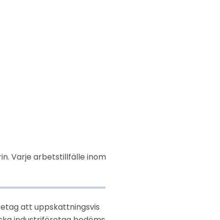
. Varje arbetstillfälle inom
retag att uppskattningsvis
iska industriföretag bedöms