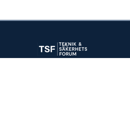
Back
To
Top
Artiklar
Om forumet
Kontakt
x
link
mail
Vi bidrar med fakta, fördjupning och diskussion kring
aktuella försvarsfrågor och svensk försvarsindustri.
•
Integritetspolicy
Cookieinställningar
©
Teknik- och säkerhetsforum
2026