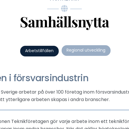
Samhällsnytta
Regional utveckling
Arbetstillfällen
en i försvarsindustrin
Sverige arbetar på över 100 företag inom försvarsindustrin
l att ytterligare arbeten skapas i andra branscher.
onen Teknikföretagen gör varje arbete inom ett teknikfö
 skapas inom andra branscher. När det gäller högteknolog