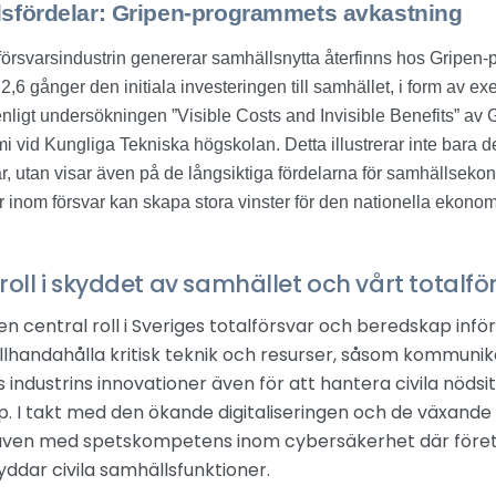
sfördelar: Gripen-programmets avkastning
försvarsindustrin genererar samhällsnytta återfinns hos Gripen-
2,6 gånger den initiala investeringen till samhället, i form av e
enligt undersökningen ”Visible Costs and Invisible Benefits” av
mi vid Kungliga Tekniska högskolan. Detta illustrerar inte bara d
ar, utan visar även på de långsiktiga fördelarna för samhällseko
ar inom försvar kan skapa stora vinster för den nationella ekono
roll i skyddet av samhället och vårt totalfö
en central roll i Sveriges totalförsvar och beredskap infö
lhandahålla kritisk teknik och resurser, såsom kommunik
industrins innovationer även för att hantera civila nödsit
. I takt med den ökande digitaliseringen och de växand
n även med spetskompetens inom cybersäkerhet där företa
yddar civila samhällsfunktioner.