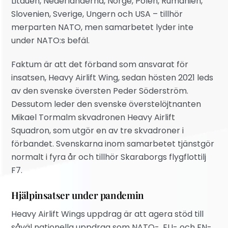
Litauen, Nederländerna, Norge, Polen, Rumänien,
Slovenien, Sverige, Ungern och USA – tillhör
merparten NATO, men samarbetet lyder inte
under NATO:s befäl.
Faktum är att det förband som ansvarat för
insatsen, Heavy Airlift Wing, sedan hösten 2021 leds
av den svenske översten Peder Söderström.
Dessutom leder den svenske överstelöjtnanten
Mikael Tormalm skvadronen Heavy Airlift
Squadron, som utgör en av tre skvadroner i
förbandet. Svenskarna inom samarbetet tjänstgör
normalt i fyra år och tillhör Skaraborgs flygflottilj
F7.
Hjälpinsatser under pandemin
Heavy Airlift Wings uppdrag är att agera stöd till
såväl nationella uppdrag som NATO-, EU- och FN-